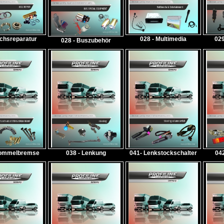
Achsreparatur
028 - Multimedia
029
028 - Buszubehör
Trommelbremse
038 - Lenkung
041- Lenkstockschalter
04