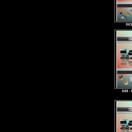
043
049 -