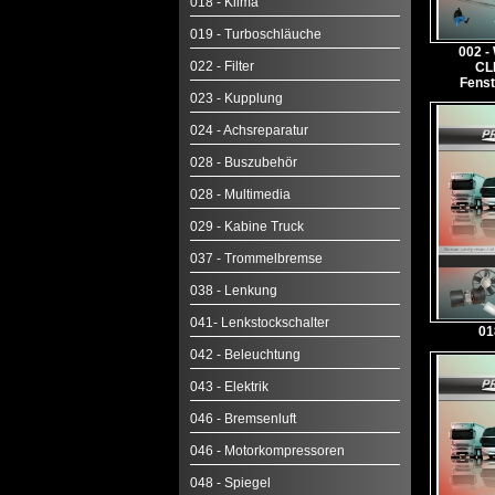
018 - Klima
019 - Turboschläuche
002 -
022 - Filter
CL
Fenst
023 - Kupplung
024 - Achsreparatur
028 - Buszubehör
028 - Multimedia
029 - Kabine Truck
037 - Trommelbremse
038 - Lenkung
041- Lenkstockschalter
01
042 - Beleuchtung
043 - Elektrik
046 - Bremsenluft
046 - Motorkompressoren
048 - Spiegel