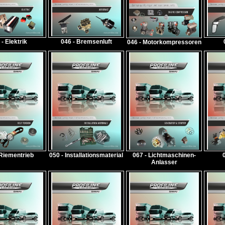
 - Elektrik
046 - Bremsenluft
046 - Motorkompressoren
 Riementrieb
050 - Installationsmaterial
067 - Lichtmaschinen-
Anlasser