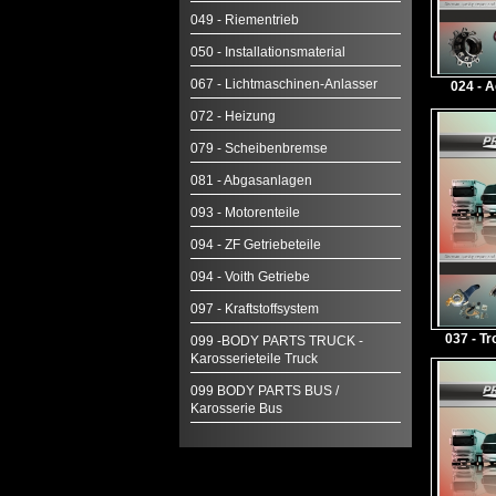
049 - Riementrieb
050 - Installationsmaterial
067 - Lichtmaschinen-Anlasser
024 - 
072 - Heizung
079 - Scheibenbremse
081 - Abgasanlagen
093 - Motorenteile
094 - ZF Getriebeteile
094 - Voith Getriebe
097 - Kraftstoffsystem
037 - 
099 -BODY PARTS TRUCK -
Karosserieteile Truck
099 BODY PARTS BUS /
Karosserie Bus