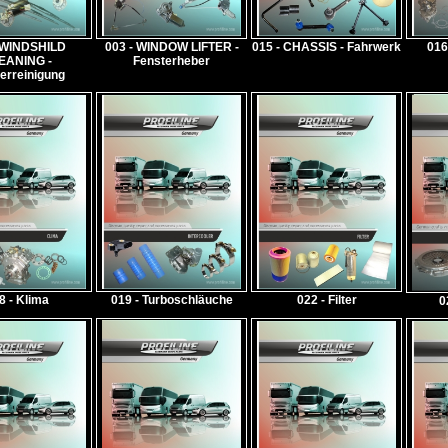
 WINDSHILD
003 - WINDOW LIFTER -
015 - CHASSIS - Fahrwerk
016
EANING -
Fensterheber
erreinigung
8 - Klima
019 - Turboschläuche
022 - Filter
0