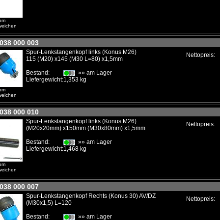
vom
weichen
: 038 000 003
Spur-Lenkstangenkopf links (Konus M26)
Nettopreis:
115 (M20) x145 (M30 L=80) x1,5mm
Bestand:
»» am Lager
Liefergewicht:
1,353 kg
vom
weichen
: 038 000 010
Spur-Lenkstangenkopf links (Konus M26)
Nettopreis:
(M20x20mm) x150mm (M30x80mm) x1,5mm
Bestand:
»» am Lager
Liefergewicht:
1,468 kg
vom
weichen
: 038 000 007
Spur-Lenkstangenkopf Rechts (Konus 30) AV/DZ
Nettopreis:
(M30x1,5) L=120
Bestand:
»» am Lager