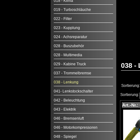
018 - Klima
019 - Turboschläuche
022 - Filter
023 - Kupplung
024 - Achsreparatur
028 - Buszubehör
028 - Multimedia
038 -
029 - Kabine Truck
037 - Trommelbremse
038 - Lenkung
Sortierung:
041- Lenkstockschalter
Sortierung:
042 - Beleuchtung
Art.-Nr.
043 - Elektrik
046 - Bremsenluft
046 - Motorkompressoren
048 - Spiegel