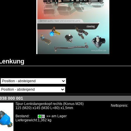
 Lenkung
: 038 000 001
Spur-Lenkstangenkopf rechts (Konus M26)
Nettopreis:
115 (M20) x145 (M30 L=80) x1,5mm
Bestand:
»» am Lager
Liefergewicht:
1,362 kg