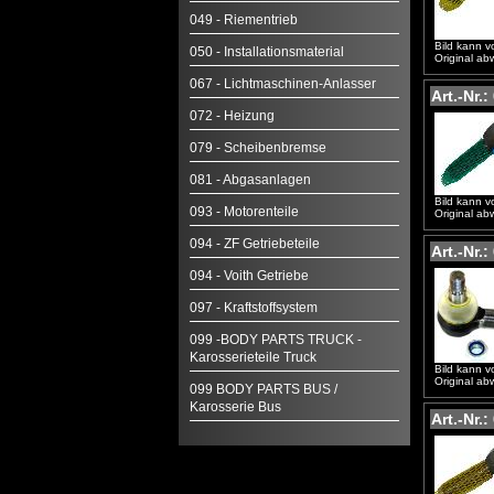
049 - Riementrieb
Bild kann 
050 - Installationsmaterial
Original ab
067 - Lichtmaschinen-Anlasser
Art.-Nr.
072 - Heizung
079 - Scheibenbremse
081 - Abgasanlagen
Bild kann 
093 - Motorenteile
Original ab
094 - ZF Getriebeteile
Art.-Nr.
094 - Voith Getriebe
097 - Kraftstoffsystem
099 -BODY PARTS TRUCK -
Karosserieteile Truck
Bild kann 
Original ab
099 BODY PARTS BUS /
Karosserie Bus
Art.-Nr.