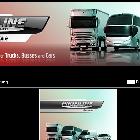
kung
Pr