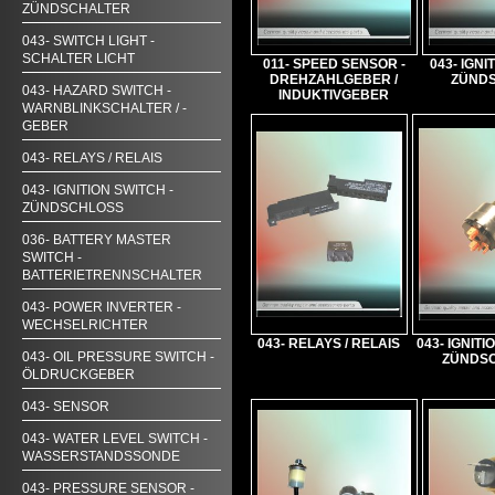
ZÜNDSCHALTER
043- SWITCH LIGHT -
SCHALTER LICHT
011- SPEED SENSOR -
043- IGNI
DREHZAHLGEBER /
ZÜND
043- HAZARD SWITCH -
INDUKTIVGEBER
WARNBLINKSCHALTER / -
GEBER
043- RELAYS / RELAIS
043- IGNITION SWITCH -
ZÜNDSCHLOSS
036- BATTERY MASTER
SWITCH -
BATTERIETRENNSCHALTER
043- POWER INVERTER -
WECHSELRICHTER
043- RELAYS / RELAIS
043- IGNITI
043- OIL PRESSURE SWITCH -
ZÜNDS
ÖLDRUCKGEBER
043- SENSOR
043- WATER LEVEL SWITCH -
WASSERSTANDSSONDE
043- PRESSURE SENSOR -