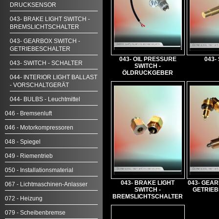
DRUCKSENSOR
043- BRAKE LIGHT SWITCH -
BREMSLICHTSCHALTER
043- GEARBOX SWITCH -
GETRIEBESCHALTER
043- OIL PRESSURE
043-
043- SWITCH - SCHALTER
SWITCH -
ÖLDRUCKGEBER
044- INTERIOR LIGHT BALLAST
- VORSCHALTGERÄT
044- BULBS - Leuchtmittel
046 - Bremsenluft
046 - Motorkompressoren
048 - Spiegel
049 - Riementrieb
050 - Installationsmaterial
043- BRAKE LIGHT
043- GEAR
067 - Lichtmaschinen-Anlasser
SWITCH -
GETRIE
BREMSLICHTSCHALTER
072 - Heizung
079 - Scheibenbremse