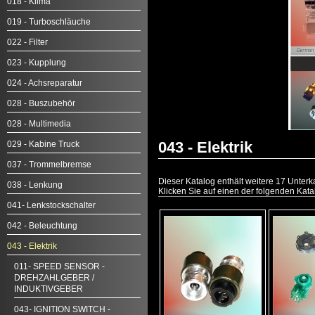
018 - Klima
019 - Turboschläuche
022 - Filter
023 - Kupplung
024 - Achsreparatur
028 - Buszubehör
028 - Multimedia
043 - Elektrik
029 - Kabine Truck
037 - Trommelbremse
Dieser Katalog enthält weitere 17 Unterk
038 - Lenkung
Klicken Sie auf einen der folgenden Kata
041- Lenkstockschalter
042 - Beleuchtung
043 - Elektrik
011- SPEED SENSOR -
DREHZAHLGEBER /
INDUKTIVGEBER
043- IGNITION SWITCH -