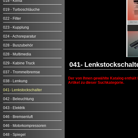
018 - Klima
019 - Turboschläuche
022 - Filter
023 - Kupplung
024 - Achsreparatur
028 - Buszubehör
028 - Multimedia
041- Lenkstockschalt
029 - Kabine Truck
037 - Trommelbremse
Der von Ihnen gewählte Katalog enthält 
038 - Lenkung
Artikel zu dieser Suchkategorie.
041- Lenkstockschalter
042 - Beleuchtung
043 - Elektrik
046 - Bremsenluft
046 - Motorkompressoren
048 - Spiegel