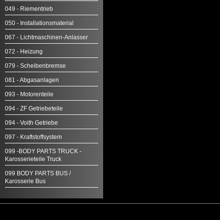
049 - Riementrieb
050 - Installationsmaterial
067 - Lichtmaschinen-Anlasser
072 - Heizung
079 - Scheibenbremse
081 - Abgasanlagen
093 - Motorenteile
094 - ZF Getriebeteile
094 - Voith Getriebe
097 - Kraftstoffsystem
099 -BODY PARTS TRUCK -
Karosserieteile Truck
099 BODY PARTS BUS /
Karosserie Bus