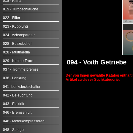
018 - Klima
019 - Turboschläuche
022 - Filter
023 - Kupplung
024 - Achsreparatur
028 - Buszubehör
028 - Multimedia
094 - Voith Getriebe
029 - Kabine Truck
037 - Trommelbremse
Der von Ihnen gewählte Katalog enthält 
038 - Lenkung
Artikel zu dieser Suchkategorie.
041- Lenkstockschalter
042 - Beleuchtung
043 - Elektrik
046 - Bremsenluft
046 - Motorkompressoren
048 - Spiegel