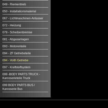
049 - Riementrieb
050 - Installationsmaterial
067 - Lichtmaschinen-Anlasser
072 - Heizung
079 - Scheibenbremse
081 - Abgasanlagen
093 - Motorenteile
094 - ZF Getriebeteile
094 - Voith Getriebe
097 - Kraftstoffsystem
099 -BODY PARTS TRUCK -
Karosserieteile Truck
099 BODY PARTS BUS /
Karosserie Bus