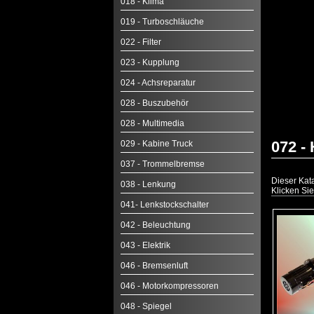
018 - Klima
019 - Turboschläuche
022 - Filter
023 - Kupplung
024 - Achsreparatur
028 - Buszubehör
028 - Multimedia
072 -
029 - Kabine Truck
037 - Trommelbremse
Dieser Kata
038 - Lenkung
Klicken Sie
041- Lenkstockschalter
042 - Beleuchtung
043 - Elektrik
046 - Bremsenluft
046 - Motorkompressoren
048 - Spiegel