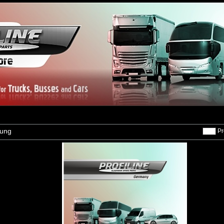
zung
Pr