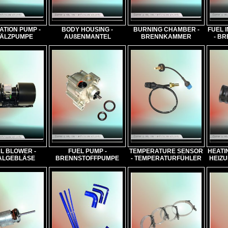
ATION PUMP -
BODY HOUSING -
BURNING CHAMBER -
FUEL 
ÄLZPUMPE
AUßENMANTEL
BRENNKAMMER
- B
L BLOWER -
FUEL PUMP -
TEMPERATURE SENSOR
HEATI
ALGEBLÄSE
BRENNSTOFFPUMPE
- TEMPERATURFÜHLER
HEIZU