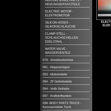
HEATING SPARE PARTS -
HEIZUNGSERSATZTEILE
ELECTRIC MOTOR -
ELEKTROMOTOR
ELECT
SILICON HOSES -
ELEK
SILIKONSCHLÄUCHE
CLAMP STELL -
SCHLAUCHSCHELLEN
EDELSTAHL
WATER VALVE -
WASSERVENTILE
079 - Scheibenbremse
081 - Abgasanlagen
093 - Motorenteile
094 - ZF Getriebeteile
094 - Voith Getriebe
097 - Kraftstoffsystem
099 -BODY PARTS TRUCK -
Karosserieteile Truck