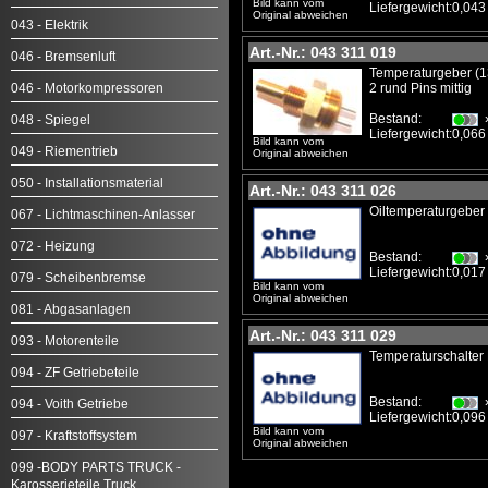
Bild kann vom
Liefergewicht:
0,043
Original abweichen
043 - Elektrik
Art.-Nr.: 043 311 019
046 - Bremsenluft
Temperaturgeber (1
046 - Motorkompressoren
2 rund Pins mittig
Bestand:
048 - Spiegel
Liefergewicht:
0,066
Bild kann vom
049 - Riementrieb
Original abweichen
050 - Installationsmaterial
Art.-Nr.: 043 311 026
Oiltemperaturgeber
067 - Lichtmaschinen-Anlasser
072 - Heizung
Bestand:
Liefergewicht:
0,017
079 - Scheibenbremse
Bild kann vom
Original abweichen
081 - Abgasanlagen
Art.-Nr.: 043 311 029
093 - Motorenteile
Temperaturschalter 
094 - ZF Getriebeteile
Bestand:
094 - Voith Getriebe
Liefergewicht:
0,096
Bild kann vom
097 - Kraftstoffsystem
Original abweichen
099 -BODY PARTS TRUCK -
Karosserieteile Truck