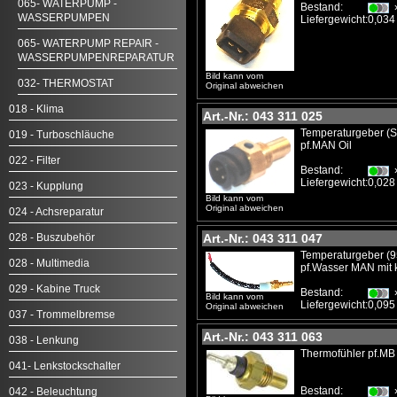
065- WATERPUMP -
Bestand:
WASSERPUMPEN
Liefergewicht:
0,034
065- WATERPUMP REPAIR -
WASSERPUMPENREPARATUR
Bild kann vom
032- THERMOSTAT
Original abweichen
018 - Klima
Art.-Nr.: 043 311 025
Temperaturgeber (S
019 - Turboschläuche
pf.MAN Oil
022 - Filter
Bestand:
Liefergewicht:
0,028
023 - Kupplung
Bild kann vom
Original abweichen
024 - Achsreparatur
028 - Buszubehör
Art.-Nr.: 043 311 047
Temperaturgeber (
028 - Multimedia
pf.Wasser MAN mit 
029 - Kabine Truck
Bestand:
Bild kann vom
Liefergewicht:
0,095
Original abweichen
037 - Trommelbremse
Art.-Nr.: 043 311 063
038 - Lenkung
Thermofühler pf.M
041- Lenkstockschalter
Bestand:
042 - Beleuchtung