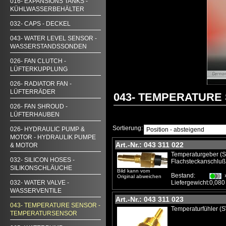
016- EXPANSIONS TANKS -
KÜHLWASSERBEHÄLTER
032- CAPS - DECKEL
043- WATER LEVEL SENSOR -
WASSERSTANDSSONDEN
026- FAN CLUTCH -
LÜFTERKUPPLUNG
026- RADIATOR FAN -
LÜFTERRÄDER
043- TEMPERATURE
026- FAN SHROUD -
LÜFTERHAUBEN
Sortierung:
026- HYDRAULIC PUMP &
MOTOR - HYDRAULIK PUMPE
Art.-Nr.: 043 311 022
& MOTOR
Temperaturgeber (S
032- SILICON HOSES -
Flachsteckanschluß 
SILIKONSCHLÄUCHE
Bild kann vom
Bestand:
Original abweichen
032- WATER VALVE -
Liefergewicht:
0,080
WASSERVENTILE
Art.-Nr.: 043 311 023
043- TEMPERATURE SENSOR -
Temperaturfühler (
TEMPERATURSENSOR