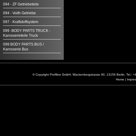
094 - ZF Getriebeteile
094 - Voith Getriebe
097 - Kraftstoffsystem
099 -BODY PARTS TRUCK -
Karosserieteile Truck
099 BODY PARTS BUS /
Karosserie Bus
© Copyright Profiline GmbH, Wackenbergstrasse 90, 13156 Berlin, Tel.:
Home
|
Impre