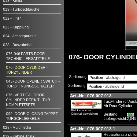
018 - Klima
019 - Turboschläuche
022 - Filter
023 - Kupplung
024 - Achsreparatur
028 - Buszubehör
076-046 PARTS DOOR
076- DOOR CYLINDE
TECHNIC - ERSATZTEILE
076- DOOR CYLINDER -
TÜRZYLINDER
Sortierung:
043- DOOR OPENER SWITCH -
Sortierung:
TÜRÖFFNUNGSSCHALTER
076- VERTICAL DOOR
Art.-Nr.: 076 007 013
CYLINDER REP.KIT - TÜR-
Türzylinder (pf.Aus
KOMPLETTSETS
Air Door Cylinder
Bild kann vom
099- DOOR CLOSING TAPPET -
Original abweichen
Bestand:
TÜRSCHLIEßKEILE
Liefergewicht:
2,045
028 - Multimedia
Art.-Nr.: 076 007 013.1
Reparatursatz pf.Tü
029 - Kabine Truck