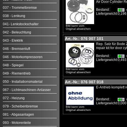
Air Door Cylinder Re
037 - Trommelbremse
Bestand:
Liefergewicht:
0,196
038 - Lenkung
041- Lenkstockschalter
Bild kann vom
Original abweichen
042 - Beleuchtung
Art.-Nr.: 076 007 101
043 - Elektrik
Rep. Satz für Bode 
repair kit for door cy
046 - Bremsenluft
Bestand:
046 - Motorkompressoren
Liefergewicht:
0,493
048 - Spiegel
Bild kann vom
Original abweichen
049 - Riementrieb
050 - Installationsmaterial
Art.-Nr.: 076 007 018
E-Antrieb komplett 
067 - Lichtmaschinen-Anlasser
072 - Heizung
Bestand:
Liefergewicht:
0,000
079 - Scheibenbremse
Bild kann vom
Original abweichen
081 - Abgasanlagen
093 - Motorenteile