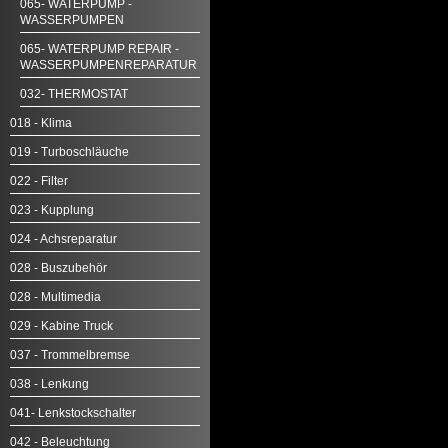
065- WATERPUMP -
WASSERPUMPEN
065- WATERPUMP REPAIR -
WASSERPUMPENREPARATUR
032- THERMOSTAT
018 - Klima
019 - Turboschläuche
022 - Filter
023 - Kupplung
024 - Achsreparatur
028 - Buszubehör
028 - Multimedia
029 - Kabine Truck
037 - Trommelbremse
038 - Lenkung
041- Lenkstockschalter
042 - Beleuchtung