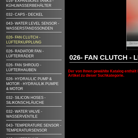
016- EXPANSIONS TANKS -
KÜHLWASSERBEHÄLTER
032- CAPS - DECKEL
043- WATER LEVEL SENSOR -
WASSERSTANDSSONDEN
026- FAN CLUTCH -
LÜFTERKUPPLUNG
026- RADIATOR FAN -
026- FAN CLUTCH -
LÜFTERRÄDER
026- FAN SHROUD -
LÜFTERHAUBEN
Der von Ihnen gewählte Katalog enthält 
Artikel zu dieser Suchkategorie.
026- HYDRAULIC PUMP &
MOTOR - HYDRAULIK PUMPE
& MOTOR
032- SILICON HOSES -
SILIKONSCHLÄUCHE
032- WATER VALVE -
WASSERVENTILE
043- TEMPERATURE SENSOR -
TEMPERATURSENSOR