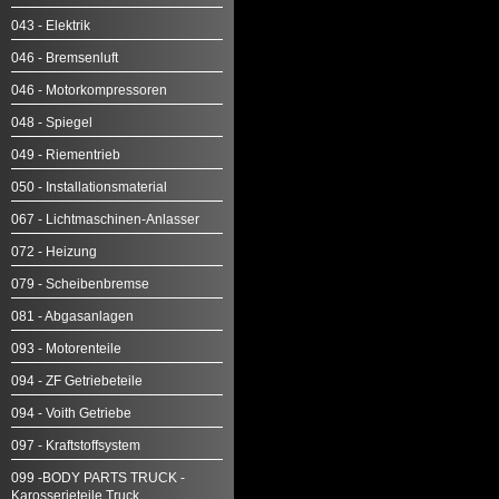
043 - Elektrik
046 - Bremsenluft
046 - Motorkompressoren
048 - Spiegel
049 - Riementrieb
050 - Installationsmaterial
067 - Lichtmaschinen-Anlasser
072 - Heizung
079 - Scheibenbremse
081 - Abgasanlagen
093 - Motorenteile
094 - ZF Getriebeteile
094 - Voith Getriebe
097 - Kraftstoffsystem
099 -BODY PARTS TRUCK -
Karosserieteile Truck